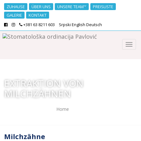
ZUHAUSE
ÜBER UNS
UNSERE TEAM
PREISLISTE
GALERIE
KONTAKT
+381 63 8211 603
Srpski
English
Deutsch
EXTRAKTION VON
MILCHZÄHNEN
Home
/
Extraktion von Milchzähnen
Milchzähne