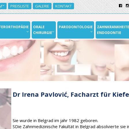
M
PREISLISTE
GALERIE
KONTAKT
EFERORTHOPÄDIE
ORALE
PARODONTOLOGIE
ZAHNKRANKHEITE
CHIRURGIE
ENDODONTIE
Dr Irena Pavlović, Facharzt für Kief
Sie wurde in Belgrad im jahr 1982 geboren.
SDie Zahnmedizinische Fakultät in Belgrad absolvierte sie 