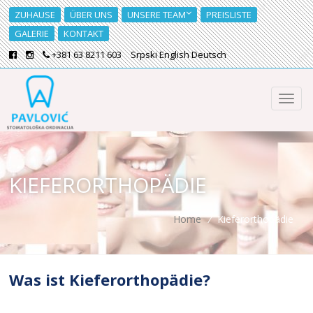
ZUHAUSE
ÜBER UNS
UNSERE TEAM
PREISLISTE
GALERIE
KONTAKT
+381 63 8211 603
Srpski
English
Deutsch
KIEFERORTHOPÄDIE
Home
/
Kieferorthopädie
Was ist Kieferorthopädie?