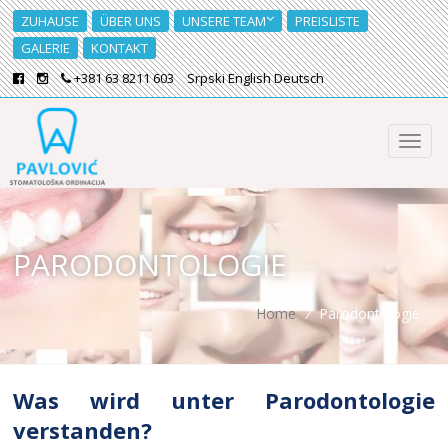
ZUHAUSE
ÜBER UNS
UNSERE TEAM
PREISLISTE
GALERIE
KONTAKT
+381 63 8211 603
Srpski
English
Deutsch
PARODONTOLOGIE
Home
/
Parodontologie
Was wird unter Parodontologie
verstanden?