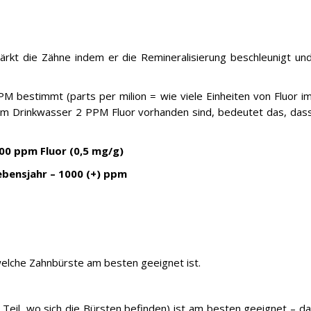
tärkt die Zähne indem er die Remineralisierung beschleunigt un
PM bestimmt (parts per milion = wie viele Einheiten von Fluor im
m Drinkwasser 2 PPM Fluor vorhanden sind, bedeutet das, dass 2
500 ppm Fluor (0,5 mg/g)
ebensjahr – 1000 (+) ppm
 welche Zahnbürste am besten geeignet ist.
 Teil, wo sich die Bürsten befinden) ist am besten geeignet – d