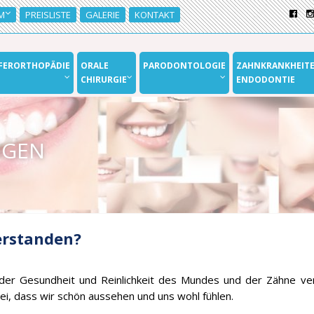
M
PREISLISTE
GALERIE
KONTAKT
EFERORTHOPÄDIE
ORALE
PARODONTOLOGIE
ZAHNKRANKHEITE
CHIRURGIE
ENDODONTIE
IGEN
erstanden?
der Gesundheit und Reinlichkeit des Mundes und der Zähne ve
ei, dass wir schön aussehen und uns wohl fühlen.