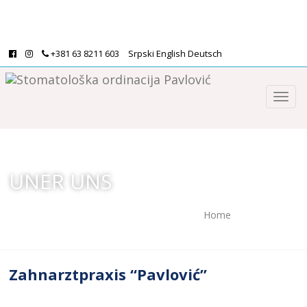
+381 63 8211 603
Srpski
English
Deutsch
UNER UNS
Home
/
Uner Uns
Zahnarztpraxis “Pavlović”