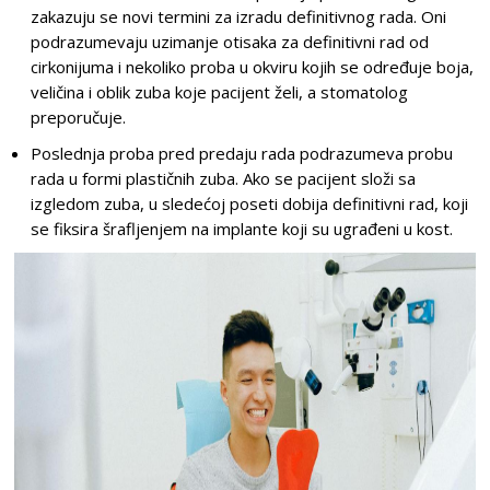
zakazuju se novi termini za izradu definitivnog rada. Oni
podrazumevaju uzimanje otisaka za definitivni rad od
cirkonijuma i nekoliko proba u okviru kojih se određuje boja,
veličina i oblik zuba koje pacijent želi, a stomatolog
preporučuje.
Poslednja proba pred predaju rada podrazumeva probu
rada u formi plastičnih zuba. Ako se pacijent složi sa
izgledom zuba, u sledećoj poseti dobija definitivni rad, koji
se fiksira šrafljenjem na implante koji su ugrađeni u kost.