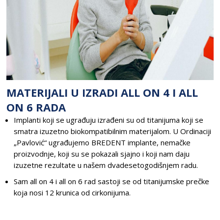
MATERIJALI U IZRADI ALL ON 4 I ALL
ON 6 RADA
Implanti koji se ugrađuju izrađeni su od titanijuma koji se
smatra izuzetno biokompatibilnim materijalom. U Ordinaciji
„Pavlović“ ugrađujemo BREDENT implante, nemačke
proizvodnje, koji su se pokazali sjajno i koji nam daju
izuzetne rezultate u našem dvadesetogodišnjem radu.
Sam all on 4 i all on 6 rad sastoji se od titanijumske prečke
koja nosi 12 krunica od cirkonijuma.