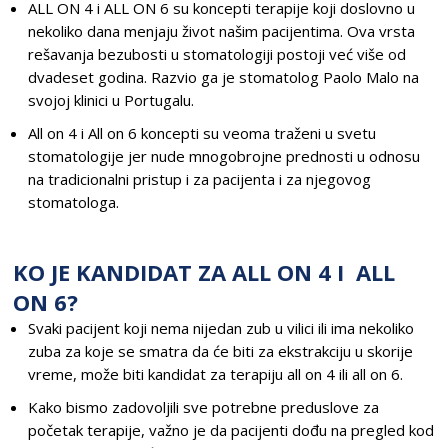
ALL ON 4 i ALL ON 6 su koncepti terapije koji doslovno u
nekoliko dana menjaju život našim pacijentima. Ova vrsta
rešavanja bezubosti u stomatologiji postoji već više od
dvadeset godina. Razvio ga je stomatolog Paolo Malo na
svojoj klinici u Portugalu.
All on 4 i All on 6 koncepti su veoma traženi u svetu
stomatologije jer nude mnogobrojne prednosti u odnosu
na tradicionalni pristup i za pacijenta i za njegovog
stomatologa.
KO JE KANDIDAT ZA ALL ON 4 I ALL
ON 6?
Svaki pacijent koji nema nijedan zub u vilici ili ima nekoliko
zuba za koje se smatra da će biti za ekstrakciju u skorije
vreme, može biti kandidat za terapiju all on 4 ili all on 6.
Kako bismo zadovoljili sve potrebne preduslove za
početak terapije, važno je da pacijenti dođu na pregled kod