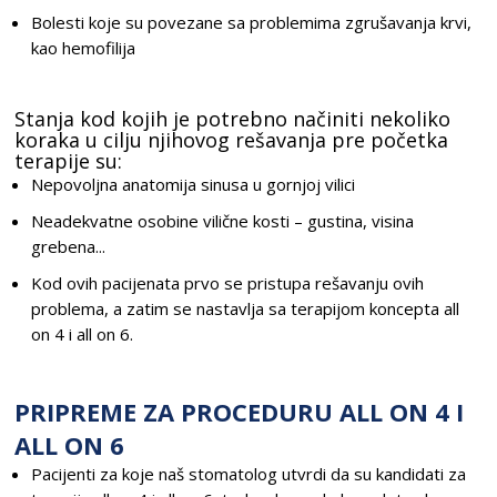
Bolesti koje su povezane sa problemima zgrušavanja krvi,
kao hemofilija
Stanja kod kojih je potrebno načiniti nekoliko
koraka u cilju njihovog rešavanja pre početka
terapije su:
Nepovoljna anatomija sinusa u gornjoj vilici
Neadekvatne osobine vilične kosti – gustina, visina
grebena...
Kod ovih pacijenata prvo se pristupa rešavanju ovih
problema, a zatim se nastavlja sa terapijom koncepta all
on 4 i all on 6.
PRIPREME ZA PROCEDURU ALL ON 4 I
ALL ON 6
Pacijenti za koje naš stomatolog utvrdi da su kandidati za