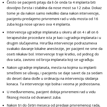
Često se pacijenti pitaju da li će onda ta 4 implanta biti
dovoljno čvrsta i stabilna da nose most sa 12 zuba. Dokaz
tome je da nakon samo nekoliko dana nakon intervencije,
pacijentu predajemo privremeni rad u vidu mosta od 16
zuba koga nose upravo ova 4 implanta.
Intervencija ugradnje implanata u okviru all on 4 i all on 6
terapeutske procedure ista je kao i ugradnja implanata i u
drugim slučajevima. Hirurška intervencije podrazumeva
svakako davanje lokalne anestezije, jer pacijent ne sme da
oseti nikakav bol. Intervencije traje kratko, od jednog do
dva sata, zavisno od broja implanata koji se ugrađuju.
Nakon ugradnje implanata, mesta na kojima su implanti
smešteni se ušivaju, i pacijentu se daje savet da za sedam
do deset dana dođe u ordinaciju na intervenciju skidanja
konaca. Ta intervencije nije bolna i veoma je jednostavna.
U međuvremenu, pacijent dobija privremeni rad u vidu
fiksnog mosta od dvanaest zuba.
Nakon tri do četiri meseca od predaje privremenog rada,