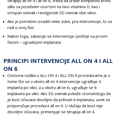
terapiju all on 4 i all on 6, treba da urade kompletnu krvnu
sliku sa posebnim osvrtom na nivo vitamina D, kao i
ortopan snimak i rendgenski 3D snimak obe vilice.
Ako je potrebno izvaditi neke zube, pre intervencije, to se
radi u ovoj fazi.
Nakon toga, zakazuje se intervencija i počinje sa prvom
fazom – ugradnjom implanata.
PRINCIPI INTERVENCIJE ALL ON 4 I ALL
ON 6
Osnovna razlika u ALL ON 4 i ALL ON 6 procedurama je u
tome što se u okviru all on 4 intervencije ugrađuje 4
implanta po vilici, a u okviru all on 6, ugrađuje se 6
implanata po vilici. Ako 3D snimak pokaže stomatologu da
je kost očuvana dovoljno da prihvati 6 implanata, uvek se
preporučuje procedura all on 6. U slučaju da kost nije
dovoljno očuvana, primenjuje se terapija all on 4.