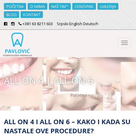
POČETNA
O NAMA
NAŠ TIM
CENOVNIK
GALERIJA
BLOG
KONTAKT
+381 63 8211 603
Srpski
English
Deutsch
ALL ON 4 | ALL ON 6
Početna
/
All on 4 | All on 6
ALL ON 4 I ALL ON 6 – KAKO I KADA SU
NASTALE OVE PROCEDURE?