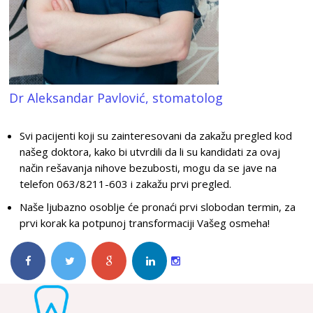
Dr Aleksandar Pavlović, stomatolog
Svi pacijenti koji su zainteresovani da zakažu pregled kod
našeg doktora, kako bi utvrdili da li su kandidati za ovaj
način rešavanja nihove bezubosti, mogu da se jave na
telefon 063/8211-603 i zakažu prvi pregled.
Naše ljubazno osoblje će pronaći prvi slobodan termin, za
prvi korak ka potpunoj transformaciji Vašeg osmeha!