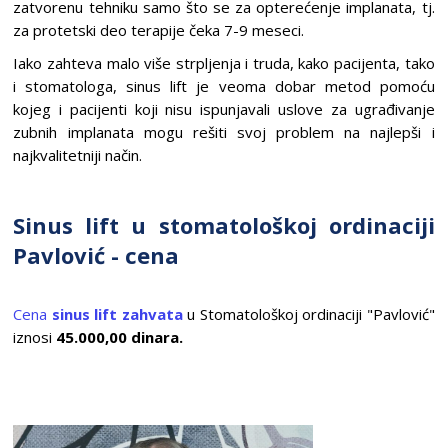
zatvorenu tehniku samo što se za opterećenje implanata, tj.
za protetski deo terapije čeka 7-9 meseci.
Iako zahteva malo više strpljenja i truda, kako pacijenta, tako
i stomatologa, sinus lift je veoma dobar metod pomoću
kojeg i pacijenti koji nisu ispunjavali uslove za ugrađivanje
zubnih implanata mogu rešiti svoj problem na najlepši i
najkvalitetniji način.
Sinus lift u stomatološkoj ordinaciji
Pavlović - cena
Cena
sinus lift zahvata
u Stomatološkoj ordinaciji "Pavlović"
iznosi
45
.000,00 dinara.