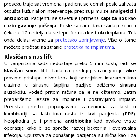
proseku traje sat vremena i pacijent se odmah posle zahvata
otpušta kući. Nakon intervencije, prepisuju mu se
analgetici i
antibiotici
. Pacijentu se savetuje i primena
kapi za nos
kao
i
izbegavanje pušenja
. Posle sedam dana skidaju konci i
čeka se 12 nedelja da se lepo formira kost oko implanta. Tek
onda dolazi vreme za
protetsko zbrinjavanje
. Više o tome
možete pročitati na stranici
protetika na implantima
.
Klasičan sinus lift
U varijantama kada nedostaje preko 5 mm kosti, radi se
klasičan sinus lift
. Tada na prednjoj strani gornje vilice
pravimo pristupni otvor kroz koji specijalnim instrumentima
ulazimo u sinusnu šupljinu, pažljivo odižemo sinusnu
sluzokožu, vodeći pritom računa da je ne oštetimo. Zatim
preparišemo ležište za implante i postavljamo implant.
Preostali prostor popunjavamo zamenicima za kost u
kombinaciji sa faktorima rasta iz krvi pacijenta (PRF).
Neophodna je i primena
antibiotika
kod ovakve vrste
operacija kako bi se sprečio razvoj bakterija i eventualna
infekcija. Uputstva za ponašanje pacijenta su slična kao i za