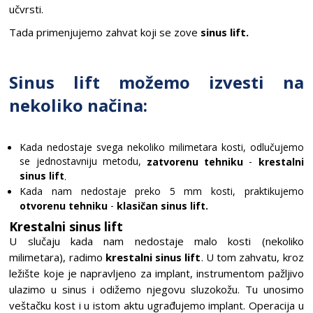
učvrsti.
Tada primenjujemo zahvat koji se zove
sinus lift.
Sinus lift možemo izvesti na
nekoliko načina:
Kada nedostaje svega nekoliko milimetara kosti, odlučujemo
se jednostavniju metodu,
-
zatvorenu tehniku
krestalni
sinus lift
.
Kada nam nedostaje preko 5 mm kosti, praktikujemo
-
otvorenu tehniku
klasičan sinus lift.
Krestalni sinus lift
U slučaju kada nam nedostaje malo kosti (nekoliko
milimetara), radimo
krestalni sinus lift
. U tom zahvatu, kroz
ležište koje je napravljeno za implant, instrumentom pažljivo
ulazimo u sinus i odižemo njegovu sluzokožu. Tu unosimo
veštačku kost i u istom aktu ugrađujemo implant. Operacija u