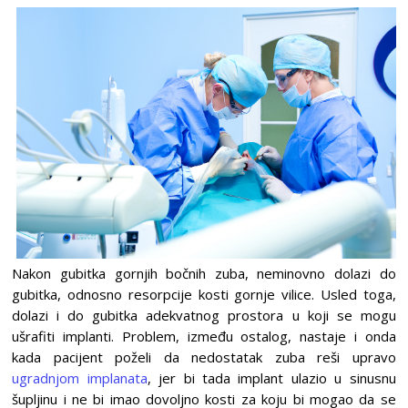
Nakon gubitka gornjih bočnih zuba, neminovno dolazi do
gubitka, odnosno resorpcije kosti gornje vilice. Usled toga,
dolazi i do gubitka adekvatnog prostora u koji se mogu
ušrafiti implanti. Problem, između ostalog, nastaje i onda
kada pacijent poželi da nedostatak zuba reši upravo
ugradnjom implanata
, jer bi tada implant ulazio u sinusnu
šupljinu i ne bi imao dovoljno kosti za koju bi mogao da se