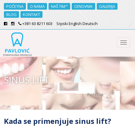
POČETNA
O NAMA
NAŠ TIM
CENOVNIK
GALERIJA
BLOG
KONTAKT
+381 63 8211 603
Srpski
English
Deutsch
SINUS LIFT
Početna
/
Sinus lift
Kada se primenjuje sinus lift?